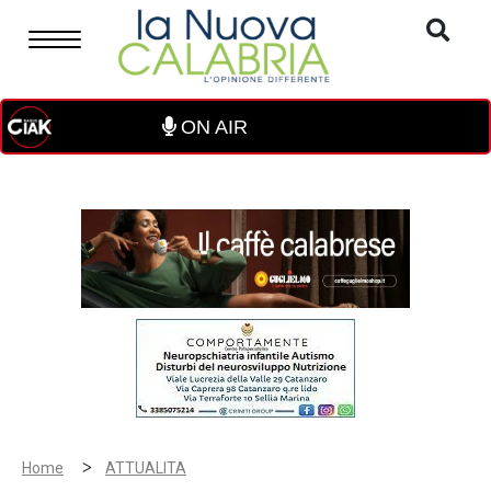
ON AIR
>
Home
ATTUALITA