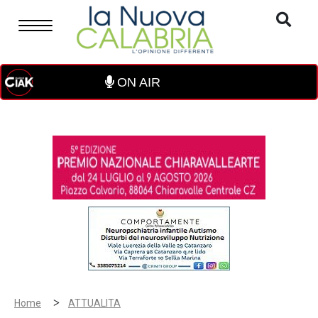
ON AIR
>
Home
ATTUALITA