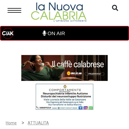
ON AIR
>
Home
ATTUALITA