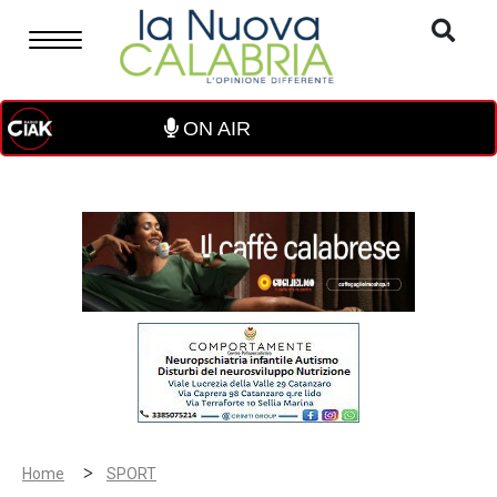
ON AIR
>
Home
SPORT