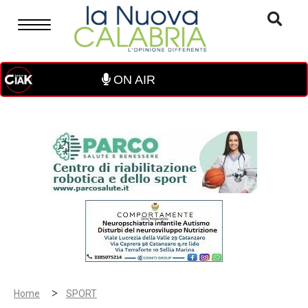
ON AIR
>
Home
SPORT