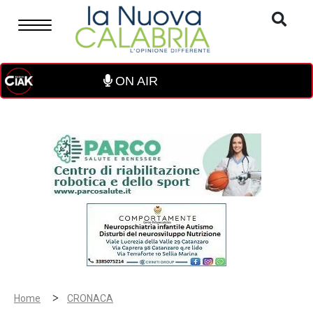
ON AIR
>
Home
CRONACA