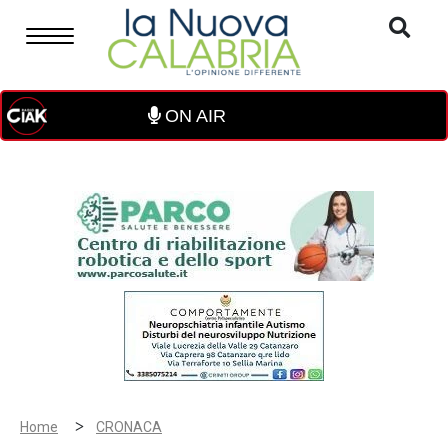
ON AIR
>
Home
CRONACA