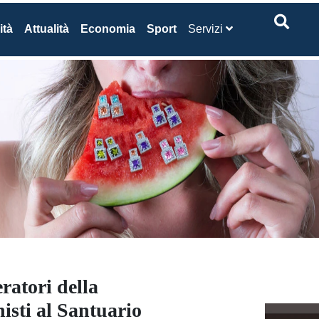
ità
Attualità
Economia
Sport
Servizi
ratori della
isti al Santuario