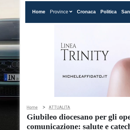
(current)
Home
Province
Cronaca
Politica
San
>
Home
ATTUALITA
Giubileo diocesano per gli ope
comunicazione: salute e catech