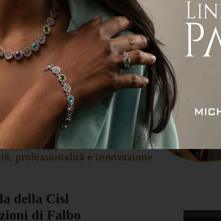
ità
Attualità
Economia
Sport
Servizi
a della Cisl
zioni di Falbo