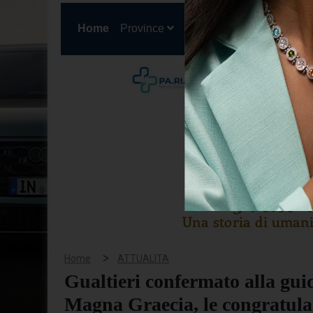
(current)
Home
Province
Cronaca
Politica
San
>
Home
ATTUALITA
Gualtieri confermato alla guid
Magna Graecia, le congratula