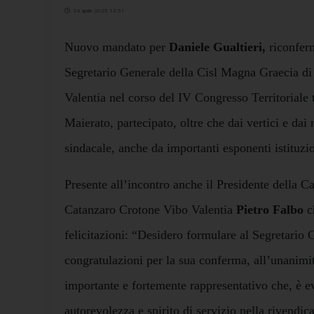
24 aprile 2025 13:51
Nuovo mandato per
Daniele Gualtieri,
riconferm
Segretario Generale della Cisl Magna Graecia d
Valentia nel corso del IV Congresso Territoriale t
Maierato, partecipato, oltre che dai vertici e dai 
sindacale, anche da importanti esponenti istituzion
Presente all’incontro anche il Presidente della
Catanzaro Crotone Vibo Valentia
Pietro Falbo
ch
felicitazioni: “Desidero formulare al Segretario G
congratulazioni per la sua conferma, all’unanimit
importante e fortemente rappresentativo che, è e
autorevolezza e spirito di servizio nella rivendica