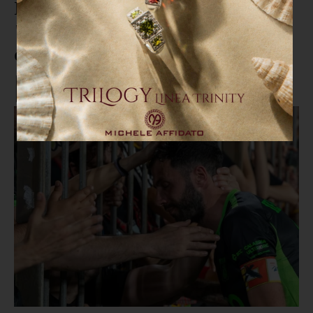
Iemmello rialza il Catanzaro:
"Nessuna sconfitta cancella
quello che siamo"