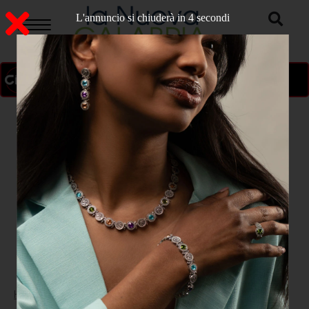
L'annuncio si chiuderà in 3 secondi
ON AIR
>
Home
CATANZARO