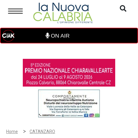
ON AIR
>
Home
CATANZARO