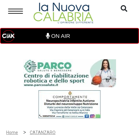
ON AIR
>
Home
CATANZARO