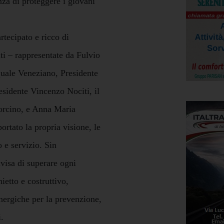
nza di proteggere i giovani
rtecipato e ricco di
nti – rappresentate da Fulvio
uale Veneziano, Presidente
esidente Vincenzo Nociti, il
Porcino, e Anna Maria
ortato la propria visione, le
 e servizio. Sin
ivisa di superare ogni
ietto e costruttivo,
inergiche per la prevenzione,
.