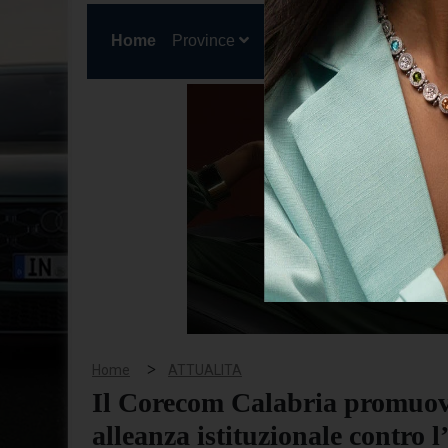
(current)
Home
Province
Cronaca
Politica
San
>
Home
ATTUALITA
Il Corecom Calabria promuo
alleanza istituzionale contro l