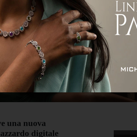
ità
Attualità
Economia
Sport
Servizi
ve una nuova
’azzardo digitale