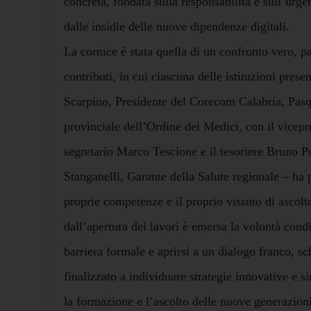
concreta, fondata sulla responsabilità e sull’urge
dalle insidie delle nuove dipendenze digitali.
La cornice è stata quella di un confronto vero, pa
contributi, in cui ciascuna delle istituzioni prese
Scarpino, Presidente del Corecom Calabria, Pasq
provinciale dell’Ordine dei Medici, con il vicepr
segretario Marco Tescione e il tesoriere Bruno 
Stanganelli, Garante della Salute regionale – ha p
proprie competenze e il proprio vissuto di ascolto
dall’apertura dei lavori è emersa la volontà cond
barriera formale e aprirsi a un dialogo franco, sch
finalizzato a individuare strategie innovative e s
la formazione e l’ascolto delle nuove generazioni