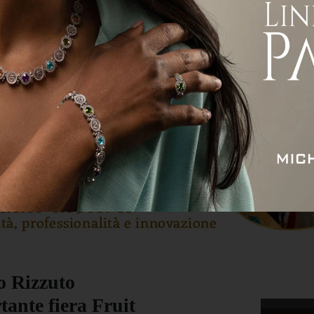
ità
Attualità
Economia
Sport
Servizi
o Rizzuto
tante fiera Fruit