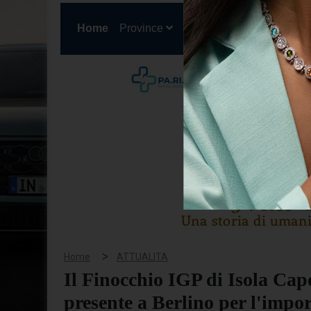
(current)
Home
Province
Cronaca
Politica
San
>
Home
ATTUALITA
Il Finocchio IGP di Isola Cap
presente a Berlino per l'impor