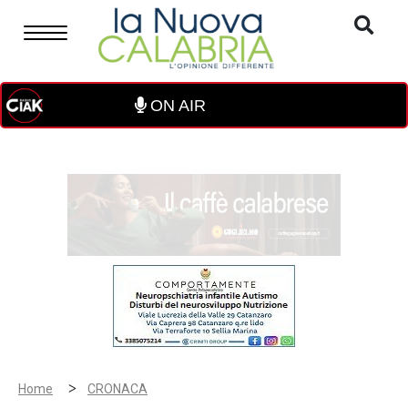
ON AIR
>
Home
CRONACA