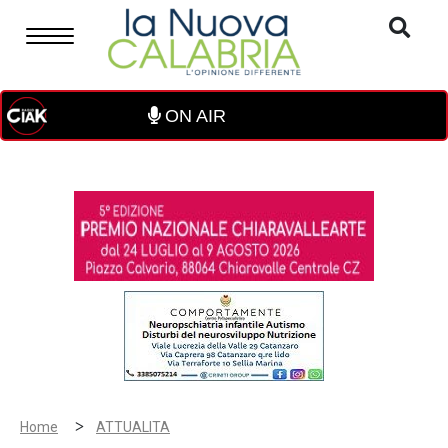
ON AIR
>
Home
ATTUALITA