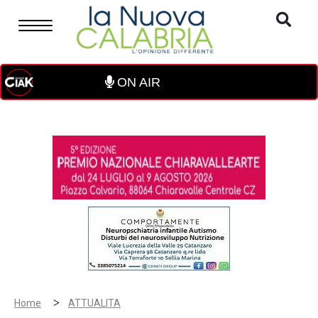
ON AIR
>
Home
ATTUALITA