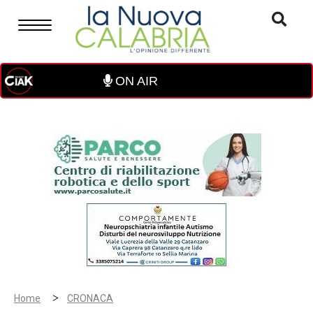
ON AIR
>
Home
CRONACA