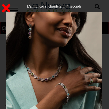
L'annuncio si chiuderà in 2 secondi
ON AIR
>
Home
CATANZARO