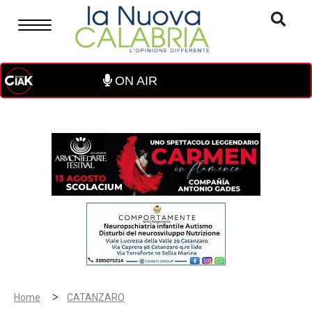
ON AIR
>
Home
CATANZARO