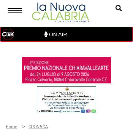
ON AIR
>
Home
CRONACA