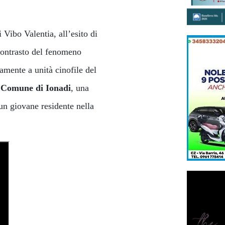
 Vibo Valentia, all’esito di
l contrasto del fenomeno
tamente a unità cinofile del
l
Comune di Ionadi
, una
 un giovane residente nella