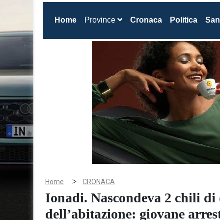
(current)
Home
Province
Cronaca
Politica
San
>
Home
CRONACA
Ionadi. Nascondeva 2 chili di 
dell’abitazione: giovane arres