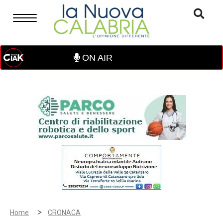
ON AIR
>
Home
CRONACA