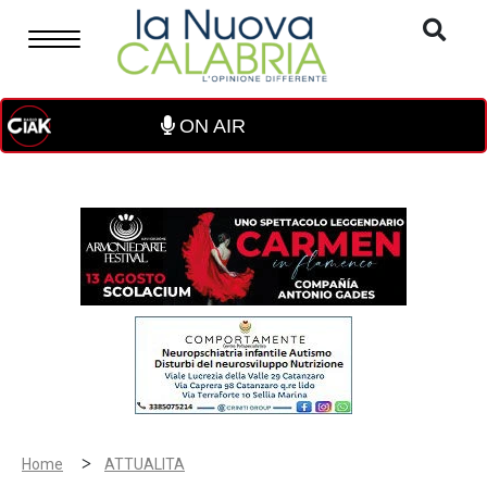
ON AIR
>
Home
ATTUALITA