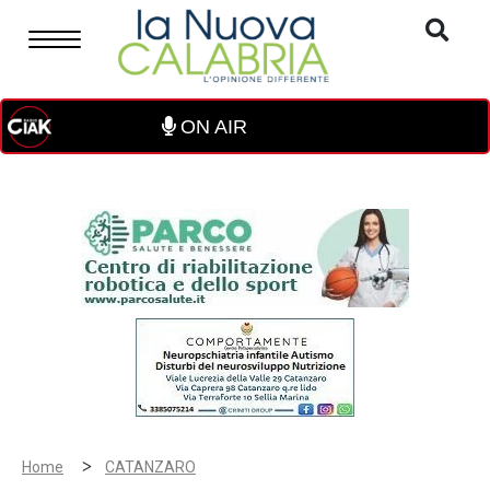
ON AIR
>
Home
CATANZARO