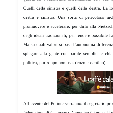
Quelli della sinistra e quelli della destra. La l
destra e sinistra. Una sorta di pericoloso ni
promuovere e accelerare, per dirla alla Nietzsch
degli ideali tradizionali, per rendere possibile l
Ma su quali valori si basa l’autonomia differenz
spiegare alla gente con parole semplici e chi
politica, purtroppo non usa. (enzo cosentino)
All’evento del Pd interverranno: il segretario pr
federazione di Catanzaro Domenico Giampà, il p