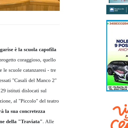
arise è la scuola capofila
rogetto coraggioso, quello
e le scuole catanzaresi - tre
ressati "Casali del Manco 2"
29 istituti dislocati sul
ione, al "Piccolo" del teatro
rà la sua concretezza
one della "Traviata"
. Alle