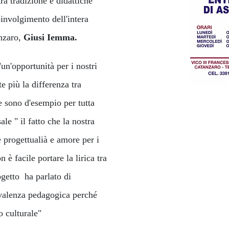
a tradizione e didattiche
involgimento dell'intera
anzaro,
Giusi Iemma.
"un'opportunità per i nostri
e più la differenza tra
e sono d'esempio per tutta
le " il fatto che la nostra
 progettualià e amore per i
è facile portare la lirica tra
ogetto ha parlato di
 "valenza pedagogica perché
o culturale"