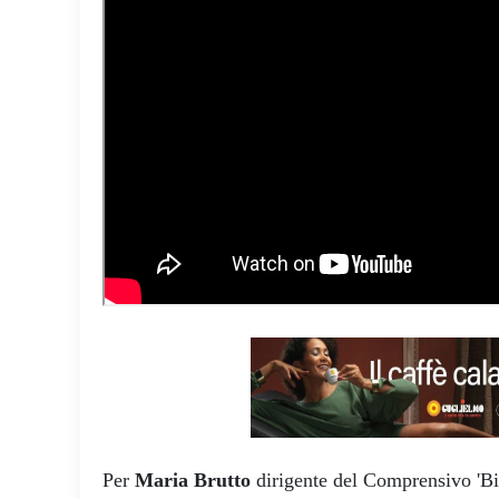
Per
Maria Brutto
dirigente del Comprensivo 'Bian