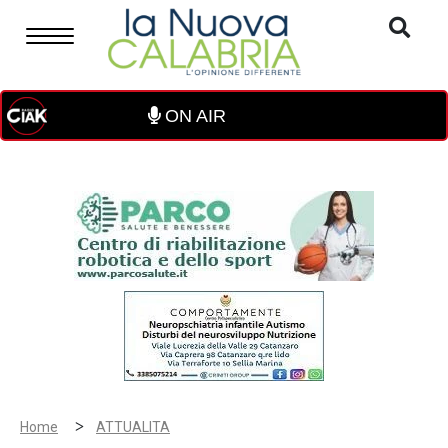
ON AIR
>
Home
ATTUALITA