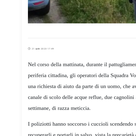
21 aprile 2023 17:49
Nel corso della mattinata, durante il pattugliame
periferia cittadina, gli operatori della Squadra Vol
una richiesta di aiuto da parte di un uomo, che av
canale di scolo delle acque reflue, due cagnolini
settimane, di razza meticcia.
I poliziotti hanno soccorso i cuccioli scendendo 
recuperarli e portarli in salvo, vista la precariet