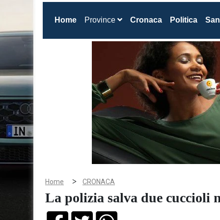
(current)
Home
Province
Cronaca
Politica
San
>
Home
CRONACA
La polizia salva due cuccioli 