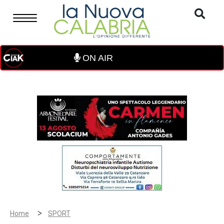
ON AIR
>
Home
SPORT