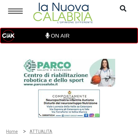
ON AIR
>
Home
ATTUALITA