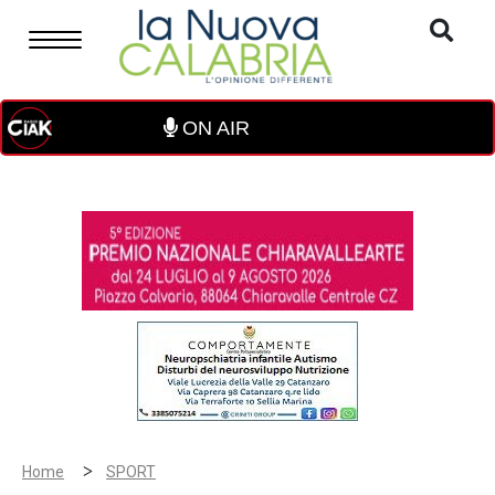
ON AIR
>
Home
SPORT