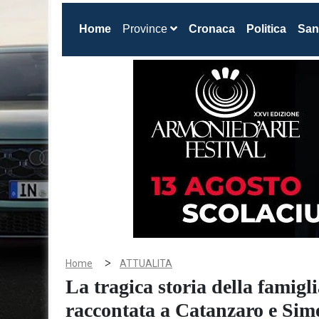
(current)
Home
Province
Cronaca
Politica
San
>
Home
ATTUALITA
La tragica storia della famigl
raccontata a Catanzaro e Sime