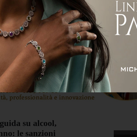
ità
Attualità
Economia
Sport
Servizi
guida su alcool,
nno: le sanzioni