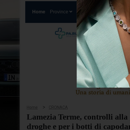
(current)
Home
Province
Cronaca
Politica
San
>
Home
CRONACA
Lamezia Terme, controlli alla 
droghe e per i botti di capoda