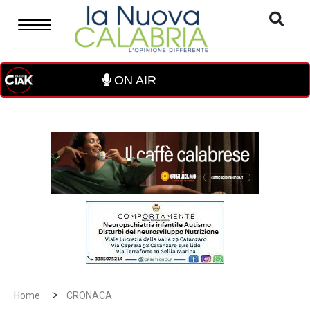
ON AIR
>
Home
CRONACA