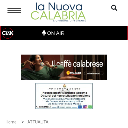
ON AIR
>
Home
ATTUALITA