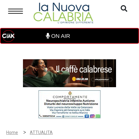
ON AIR
>
Home
ATTUALITA