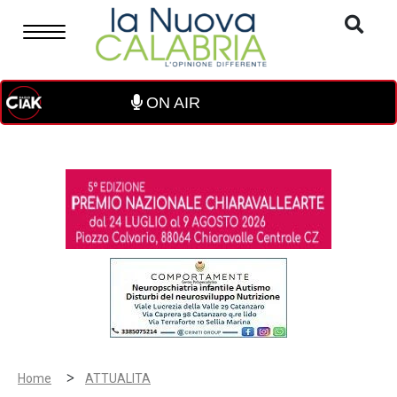
ON AIR
>
Home
ATTUALITA