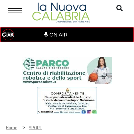
ON AIR
>
Home
SPORT