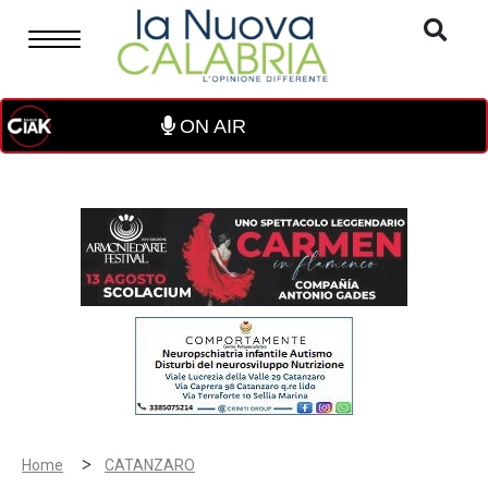
ON AIR
>
Home
CATANZARO