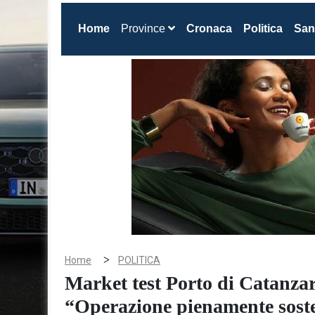
(current)
Home
Province
Cronaca
Politica
San
>
Home
POLITICA
Market test Porto di Catanzar
“Operazione pienamente sosten