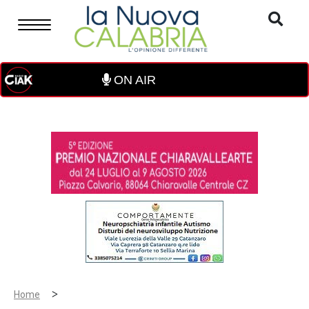
ON AIR
>
Home