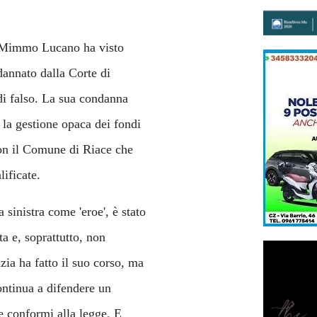
o: Mimmo Lucano ha visto
dannato dalla Corte di
di falso. La sua condanna
 la gestione opaca dei fondi
con il Comune di Riace che
lificate.
sinistra come 'eroe', è stato
a e, soprattutto, non
izia ha fatto il suo corso, ma
ontinua a difendere un
he conformi alla legge. E