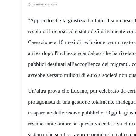
12 febbraio 2025 20:40
"Apprendo che la giustizia ha fatto il suo cors
respinto il ricorso ed è stato definitivamente con
Cassazione a 18 mesi di reclusione per un reato 
arriva dopo l'inchiesta scandalosa che ha rivelato
pubblici destinati all’accoglienza dei migranti, 
avrebbe versato milioni di euro a società non qua
Un’altra prova che Lucano, pur celebrato da certa 
protagonista di una gestione totalmente inadeguat
trasparente delle risorse pubbliche. Oggi la giust
restano tante ombre su questa vicenda e su chi c
sistema che sembra favorire pratiche tutt'altro c