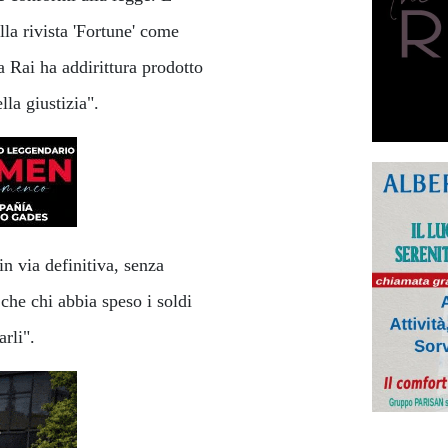
lla rivista 'Fortune' come
 Rai ha addirittura prodotto
la giustizia".
in via definitiva, senza
che chi abbia speso i soldi
arli".