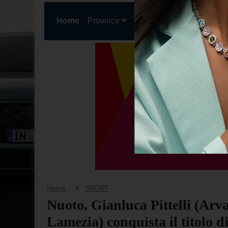
(current)
Home
Province
Cronaca
Politica
San
>
Home
SPORT
Nuoto, Gianluca Pittelli (Arv
Lamezia) conquista il titolo 