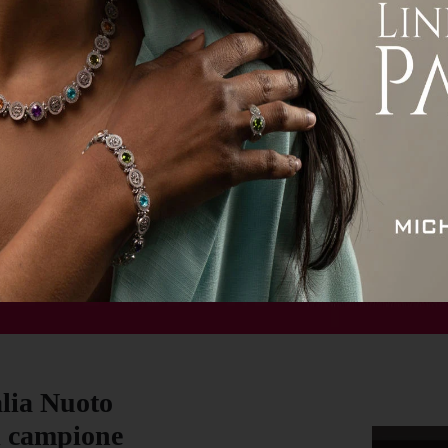
ità
Attualità
Economia
Sport
Servizi
alia Nuoto
di campione