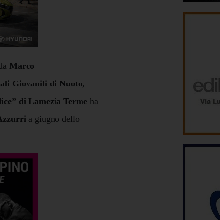
da
Marco
ali Giovanili di Nuoto
,
dice” di Lamezia Terme
ha
 Azzurri
a giugno dello