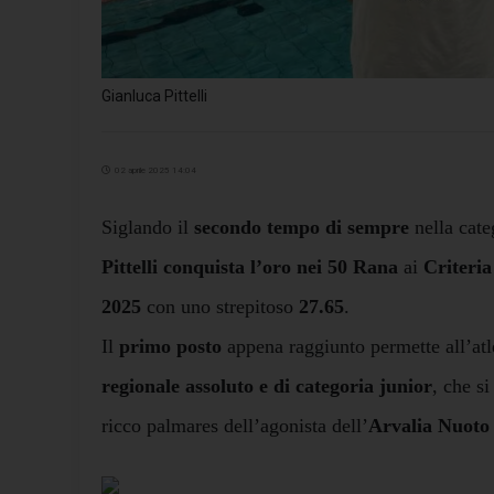
Gianluca Pittelli
02 aprile 2025 14:04
Siglando il
secondo tempo di sempre
nella cate
Pittelli
conquista l’oro nei 50 Rana
ai
Criteria
2025
con uno strepitoso
27.65
.
Il
primo posto
appena raggiunto permette all’atle
regionale assoluto e di categoria junior
, che s
ricco palmares dell’agonista dell’
Arvalia Nuoto