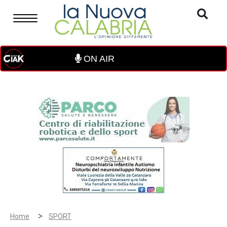
ON AIR
>
Home
SPORT