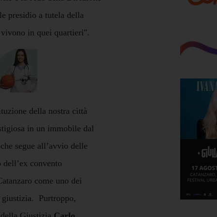
e presidio a tutela della
e vivono in quei quartieri".
tuzione della nostra città
estigiosa in un immobile dal
che segue all’avvio delle
o dell’ex convento
i Catanzaro come uno dei
a giustizia. Purtroppo,
 della Giustizia
Carlo