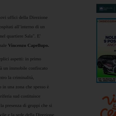
ovi uffici della Direzione
spitati all’interno di un
nel quartiere Sala". E'
unale
Vincenzo Capellupo.
lici aspetti: in primo
vità un immobile confiscato
ntro la criminalità,
to in una zona che spesso è
eriferia sud costituisce
 la presenza di gruppi che si
vile e la sede della Direzione