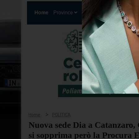
(current)
Home
Province
Cronaca
Politica
San
>
Home
POLITICA
Nuova sede Dia a Catanzaro,
si sopprima però la Procura