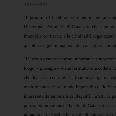
10 febbraio 2023 13:21
"Il prossimo 13 febbraio verranno inaugurati i nu
Distrettuale Antimafia di Catanzaro che saranno o
immobile confiscato alla criminalità organizzata 
quanto si legge in una nota del consigliere com
"L’evento assume enorme importanza sotto moltep
luogo, - prosegue - viene restituito alla colletti
che diverrà il centro dell’attività investigativa co
trasformandosi in tal modo in presidio dello Sta
interessata da fenomeni di illegalità. Infatti, la p
purtroppo un vulnus nella città di Catanzaro, per
pongono al di fuori delle regole di convivenza ci