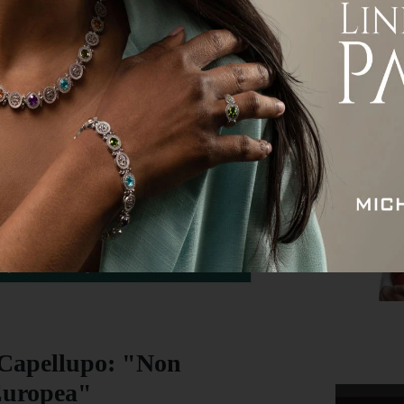
ità
Attualità
Economia
Sport
Servizi
 Capellupo: "Non
 Europea"