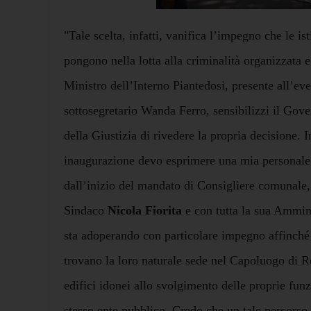
"Tale scelta, infatti, vanifica l’impegno che le ist
pongono nella lotta alla criminalità organizzata e
Ministro dell’Interno Piantedosi, presente all’ev
sottosegretario Wanda Ferro, sensibilizzi il Gov
della Giustizia di rivedere la propria decisione. 
inaugurazione devo esprimere una mia personale 
dall’inizio del mandato di Consigliere comunale,
Sindaco
Nicola Fiorita
e con tutta la sua Ammini
sta adoperando con particolare impegno affinché l
trovano la loro naturale sede nel Capoluogo di R
edifici idonei allo svolgimento delle proprie funz
stesso ente pubblico. Credo che un tale percorso