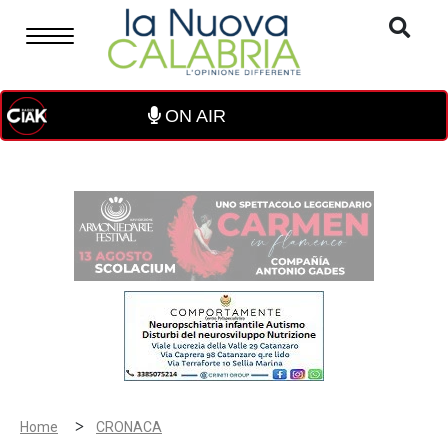
ON AIR
>
Home
CRONACA