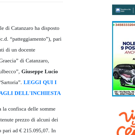
ale di Catanzaro ha disposto
 (c.d. “patteggiamento”), pari
nti di un docente
 Graecia” di Catanzaro,
ulbecco”,
Giuseppe Lucio
“Sartoria”.
LEGGI QUI I
TAGLI DELL'INCHIESTA
sta la confisca delle somme
itenute prezzo di alcuni dei
o pari ad € 215.095,07. In