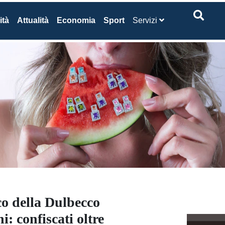
ità
Attualità
Economia
Sport
Servizi
o della Dulbecco
: confiscati oltre