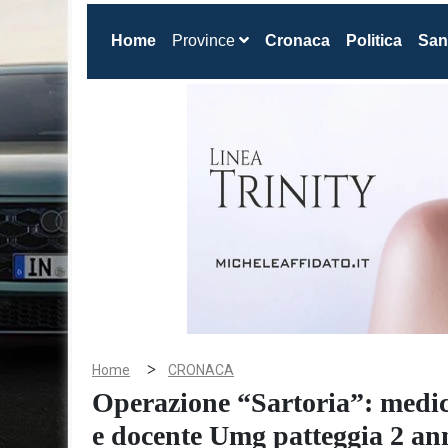
(current)
Home
Province
Cronaca
Politica
San
>
Home
CRONACA
Operazione “Sartoria”: medic
e docente Umg patteggia 2 anni