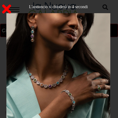
L'annuncio si chiuderà in 3 secondi
ON AIR
>
Home
SPORT